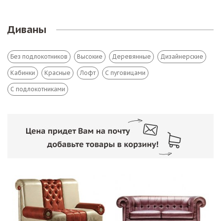
Диваны
Без подлокотников
Высокие
Деревянные
Дизайнерские
Кабинки
Красные
Лофт
С пуговицами
С подлокотниками