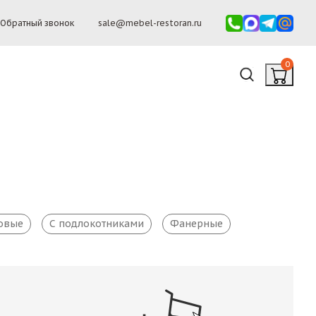
Обратный звонок
sale@mebel-restoran.ru
0
овые
С подлокотниками
Фанерные