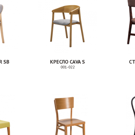
R SB
КРЕСЛО CAVA S
СТ
001-022
Заказ
Заказ