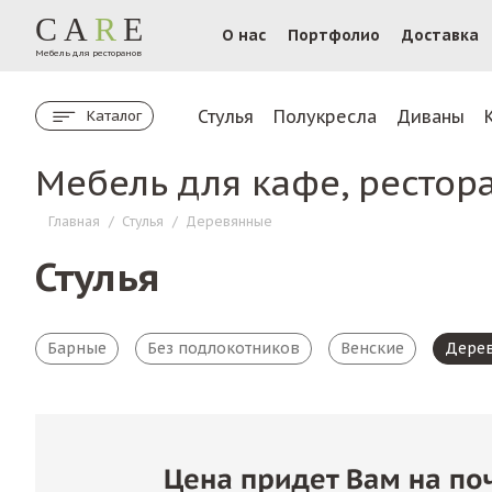
CA
R
E
О нас
Портфолио
Доставка
Мебель для ресторанов
Стулья
Полукресла
Диваны
Каталог
Мебель для кафе, рестор
Главная
/
Стулья
/
Деревянные
Стулья
Барные
Без подлокотников
Венские
Дере