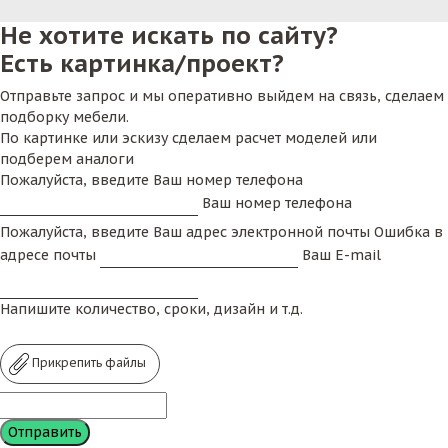
качество и мастерское исполнение видно
Не хотите искать по сайту?
невооруженным взглядом. Такие столешницы
Есть картинка/проект?
прослужат вам очень долго, радуя как клиентов, так и
работников удобством и надежность. Помимо этого у
Отправьте запрос и мы оперативно выйдем на связь, сделаем
нас есть еще в каталоге
столешницы из шпона
.
подборку мебели.
По картинке или эскизу сделаем расчет моделей или
подберем аналоги
Пожалуйста, введите Ваш номер телефона
Ваш номер телефона
Пожалуйста, введите Ваш адрес электронной почты
Ошибка в
адресе почты
Ваш E-mail
Напишите количество, сроки, дизайн и т.д.
Прикрепить файлы