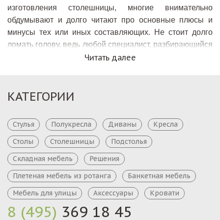
изготовления столешницы, многие внимательно
обдумывают и долго читают про основные плюсы и
минусы тех или иных составляющих. Не стоит долго
ломать голову, ведь любой специалист, разбирающийся
в мебели, непременно скажет вам, что
Читать далее
столешницы из
бука
обладают практически совершенным качеством и
невероятной долговечностью в использовании. Плюс к
КАТЕГОРИИ
этому бук является очень красивым деревом, что и
обуславливает прекрасный натуральный оттенок
мебели, изготовленной с его применением.
Стулья
Полукресла
Диваны
Кресла
Столы
Столешницы
Подстолья
Где используются столешницы из бука
Столешницы из бука
Складная мебель
Решения
используются как в квартирах
для придания интерьеру кухни индивидуального стиля
Плетеная мебель из ротанга
Банкетная мебель
и красоты, так и в общественных заведениях типа
Мебель для улицы
Аксессуары
Кровати
кафе, ресторанов и баров. Наиболее шикарно
8 (495)
369 18 45
смотрятся столешницы барных стоек, созданных с
применением этого натурального природного