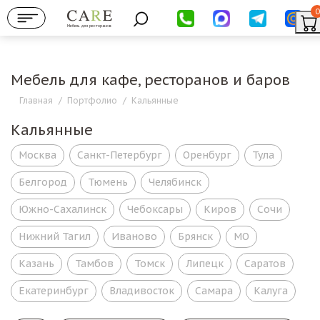
0
Мебель для ресторанов
Мебель для кафе, ресторанов и баров
Главная
/
Портфолио
/
Кальянные
Кальянные
Москва
Санкт-Петербург
Оренбург
Тула
Белгород
Тюмень
Челябинск
Южно-Сахалинск
Чебоксары
Киров
Сочи
Нижний Тагил
Иваново
Брянск
МО
Казань
Тамбов
Томск
Липецк
Саратов
Екатеринбург
Владивосток
Самара
Калуга