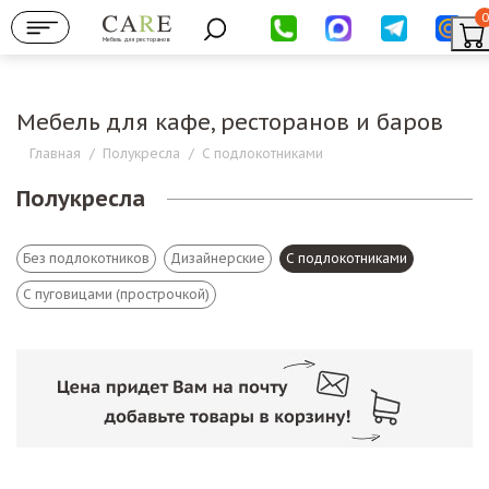
0
Мебель для ресторанов
Мебель для кафе, ресторанов и баров
Главная
/
Полукресла
/
С подлокотниками
Полукресла
Без подлокотников
Дизайнерские
С подлокотниками
С пуговицами (прострочкой)