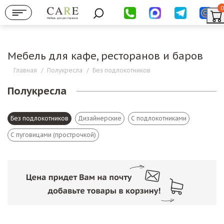
0
Мебель для ресторанов
Мебель для кафе, ресторанов и баров
Главная
/
Полукресла
/
Без подлокотников
Полукресла
Без подлокотников
Дизайнерские
С подлокотниками
С пуговицами (прострочкой)