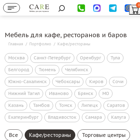
0
Мебель для ресторанов
Мебель для кафе, ресторанов и баров
Главная
/
Портфолио
/
Кафе/рестораны
Москва
Санкт-Петербург
Оренбург
Тула
Белгород
Тюмень
Челябинск
Южно-Сахалинск
Чебоксары
Киров
Сочи
Нижний Тагил
Иваново
Брянск
МО
Казань
Тамбов
Томск
Липецк
Саратов
Екатеринбург
Владивосток
Самара
Калуга
Все
Кафе/рестораны
Торговые центры