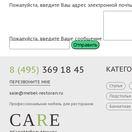
Пожалуйста, введите Ваш адрес электронной почт
Пожалуйста, введите Ваше сообщение
8 (495)
369 18 45
КАТЕГ
ПЕРЕЗВОНИТЕ МНЕ
Стулья
sale@mebel-restoran.ru
Подстолья
Профессиональная мебель для ресторанов
Банкетная
CA
R
E
#КареМебельМосква