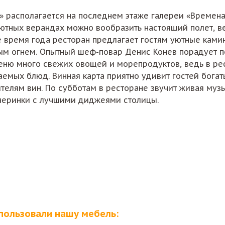
» располагается на последнем этаже галереи «Времена
уютных верандах можно вообразить настоящий полет, 
е время года ресторан предлагает гостям уютные ками
ым огнем. Опытный шеф-повар Денис Конев порадует 
еню много свежих овощей и морепродуктов, ведь в рест
аемых блюд. Винная карта приятно удивит гостей бог
елям вин. По субботам в ресторане звучит живая музы
черинки с лучшими диджеями столицы.
пользовали нашу мебель: