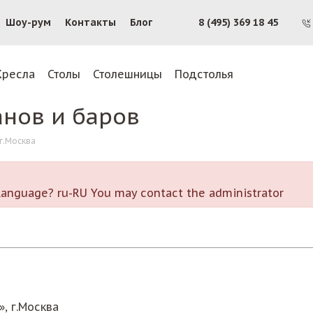
Шоу-рум
Контакты
Блог
8 (495) 369 18 45
Кресла
Столы
Столешницы
Подстолья
анов и баров
г.Москва
r language? ru-RU You may contact the administrator
, г.Москва