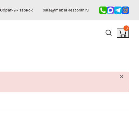
Обратный звонок
sale@mebel-restoran.ru
0
×