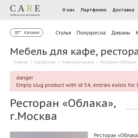
CA
R
E
О нас
Портфолио
Доставка
Мебель для ресторанов
Стулья
Полукресла
Диваны
Каталог
Мебель для кафе, рестор
Главная
/
Портфолио
/
Кафе/рестораны
/
Ресторан «Облака», 
danger
Empty slug product with id 54, entries exists fo
Ресторан «Облака»,
г.Москва
Ресторан «Облака»