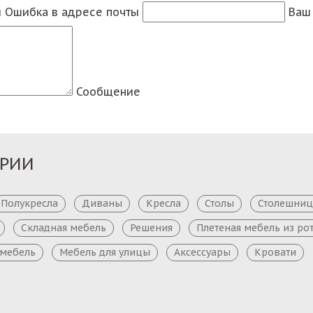
ы
Ошибка в адресе почты
Ваш 
Сообщение
ОРИИ
Полукресла
Диваны
Кресла
Столы
Столешни
Складная мебель
Решения
Плетеная мебель из ро
 мебель
Мебель для улицы
Аксессуары
Кровати