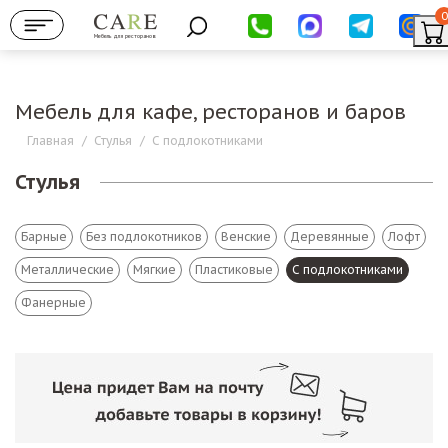
0
Мебель для ресторанов
Мебель для кафе, ресторанов и баров
Главная
/
Стулья
/
С подлокотниками
Стулья
Барные
Без подлокотников
Венские
Деревянные
Лофт
Металлические
Мягкие
Пластиковые
С подлокотниками
Фанерные