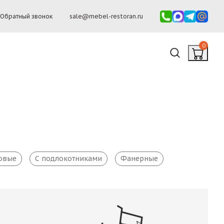
Обратный звонок
sale@mebel-restoran.ru
0
овые
С подлокотниками
Фанерные