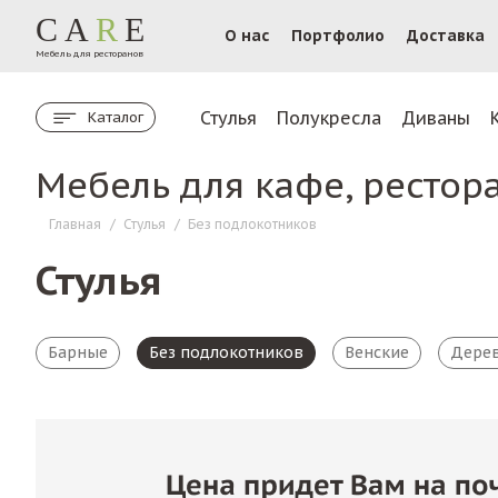
CA
R
E
О нас
Портфолио
Доставка
Мебель для ресторанов
Стулья
Полукресла
Диваны
Каталог
Мебель для кафе, рестор
Главная
/
Стулья
/
Без подлокотников
Стулья
Барные
Без подлокотников
Венские
Дере