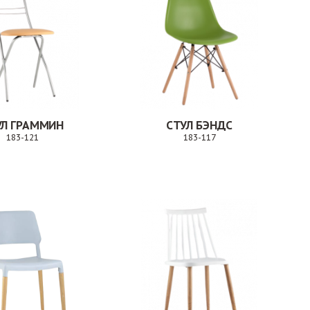
УЛ ГРАММИН
СТУЛ БЭНДС
183-121
183-117
Заказ
Заказ