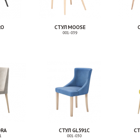
RO
СТУЛ MOOSE
001-039
Заказ
Заказ
ORA
СТУЛ GL591C
СТ
1
001-030