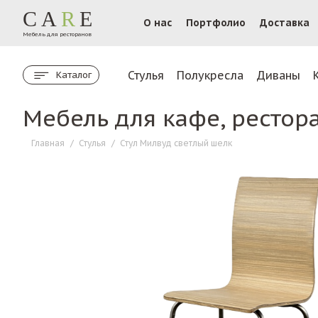
CA
R
E
О нас
Портфолио
Доставка
Мебель для ресторанов
Стулья
Полукресла
Диваны
Каталог
Мебель для кафе, рестор
Главная
/
Стулья
/
Стул Милвуд светлый шелк