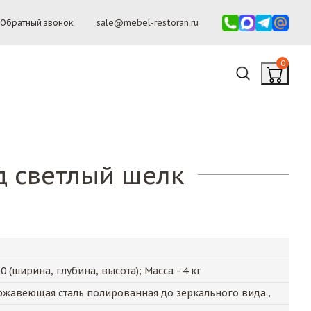
Обратный звонок
sale@mebel-restoran.ru
0
д светлый шелк
30
(ширина, глубина, высота); Масса -
4
кг
ржавеющая сталь полированная до зеркального вида.,