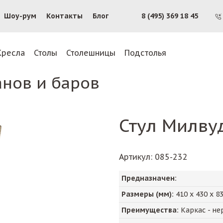
Шоу-рум
Контакты
Блог
8 (495) 369 18 45
Кресла
Столы
Столешницы
Подстолья
анов и баров
Стул Милву
Артикул
: 085-232
Предназначен:
Размеры (мм):
410
х
430
х
8
Преимущества:
Каркас - не