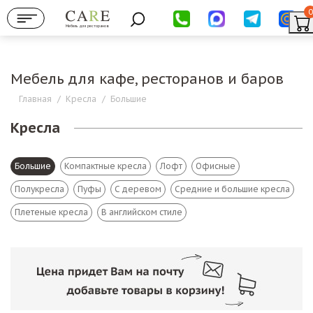
0
Мебель для ресторанов
Мебель для кафе, ресторанов и баров
Главная
/
Кресла
/
Большие
Кресла
Большие
Компактные кресла
Лофт
Офисные
Полукресла
Пуфы
С деревом
Средние и большие кресла
Плетеные кресла
В английском стиле