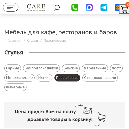
0
Мебель для ресторанов
Мебель для кафе, ресторанов и баров
Главная
/
Стулья
/
Пластиковые
Стулья
Барные
Без подлокотников
Венские
Деревянные
Лофт
Металлические
Мягкие
Пластиковые
С подлокотниками
Фанерные