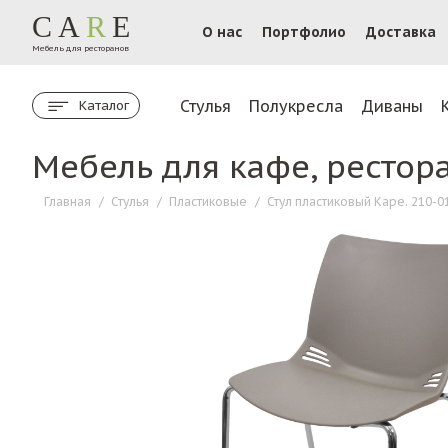
CA
R
E
О нас
Портфолио
Доставка
Мебель для ресторанов
Стулья
Полукресла
Диваны
Каталог
Мебель для кафе, рестор
Главная
/
Стулья
/
Пластиковые
/
Стул пластиковый Каре. 210-0