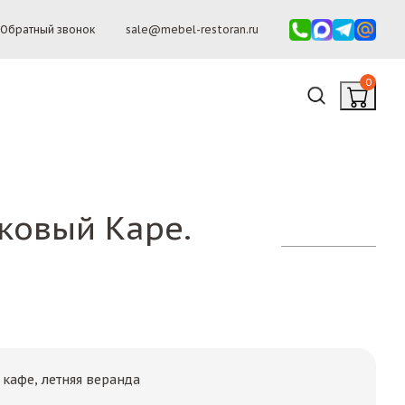
Обратный звонок
sale@mebel-restoran.ru
0
иковый Каре.
 кафе, летняя веранда