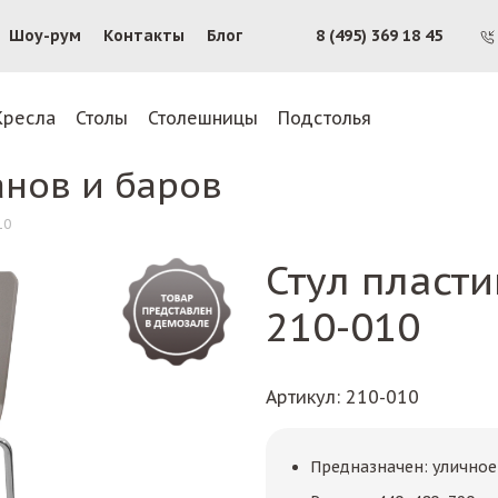
Шоу-рум
Контакты
Блог
8 (495) 369 18 45
Кресла
Столы
Столешницы
Подстолья
анов и баров
10
Стул пласт
210-010
Артикул
: 210-010
Предназначен: уличное