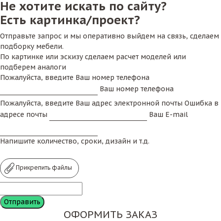
Не хотите искать по сайту?
банкетные столы круглые
, как правило,
Есть картинка/проект?
диаметром 150см и 180см. Не редки случаи и
увеличения размеров. Это обосновано
Отправьте запрос и мы оперативно выйдем на связь, сделаем
вдвойне: для комплектации зала потребуется
подборку мебели.
значительно меньшее количество мебели, а
По картинке или эскизу сделаем расчет моделей или
так же станет возможным сервировка и
подберем аналоги
Пожалуйста, введите Ваш номер телефона
украшение блюдами (что сложно сделать на
Ваш номер телефона
маленьких поверхностях).
Стол для банкета
после его эксплуатации
Пожалуйста, введите Ваш адрес электронной почты
Ошибка в
необходимо где-то хранить. В идеале
адресе почты
Ваш E-mail
компактно. Для этого столешницу снабжают
складывающимися под нее ногами. Благодаря
Напишите количество, сроки, дизайн и т.д.
этому можно ставить столы друг на друга в
стопки. И на буквально 2-х квадратных метрах
Прикрепить файлы
площади можно хранить от 15 до 30 штук.
Так же
столы для банкетных
залов
подвержены ударам, большой нагрузке
(полная сервировка и блюда, давление
ОФОРМИТЬ ЗАКАЗ