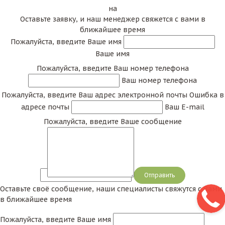
локтями). Поэтому они сконструированы с
на
запасом прочности: стальной каркас
Оставьте заявку, и наш менеджер свяжется с вами в
закреплен к покрытой пластиком столешнице
ближайшее время
при помощи нужного количества саморезов. И
Пожалуйста, введите Ваше имя
только к самому каркасу прикрепляются
Ваше имя
ножки. Тем самым нагрузка распределяется
Пожалуйста, введите Ваш номер телефона
равномерно и эффект вырывания ножек
Ваш номер телефона
практически исключено.
Пожалуйста, введите Ваш адрес электронной почты
Ошибка в
Стол для банкета: как
адресе почты
Ваш E-mail
выбрать?
Пожалуйста, введите Ваше сообщение
Складные банкетные столы состоят из двух частей:
столешница и подстолья. Иногда выделяют еще и
складной механизм, но он является частью
Сообщение
основания.
Оставьте своё сообщение, наши специалисты свяжутся с Вами
1) Ножки и складной механизм изготавливают из
в ближайшее время
металлов (возможны редкие исключения). Сплавы
Пожалуйста, введите Ваше имя
железа: сталь, нержавеющая сталь. В качестве