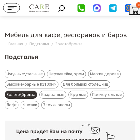
0
Мебель для ресторанов
Мебель для кафе, ресторанов и баров
Главная
/
Подстолья
/
Золотобронза
Подстолья
Чугунные\стальные
Нержавейка, хром
Массив дерева
Высокие\барные h1100мм
Для больших столешниц
Золото\бронза
Квадратные
Круглые
Прямоугольные
Лофт
4 ножки
3 точки опоры