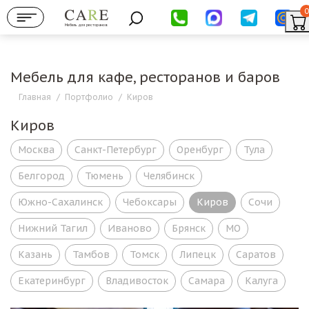
0
Мебель для ресторанов
Мебель для кафе, ресторанов и баров
Главная
/
Портфолио
/
Киров
Киров
Москва
Санкт-Петербург
Оренбург
Тула
Белгород
Тюмень
Челябинск
Южно-Сахалинск
Чебоксары
Киров
Сочи
Нижний Тагил
Иваново
Брянск
МО
Казань
Тамбов
Томск
Липецк
Саратов
Екатеринбург
Владивосток
Самара
Калуга