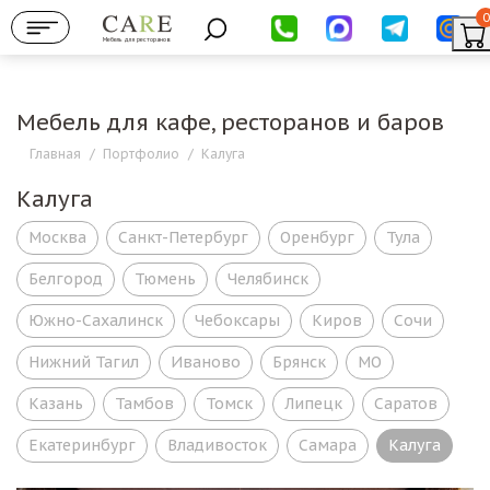
0
Мебель для ресторанов
Мебель для кафе, ресторанов и баров
Главная
/
Портфолио
/
Калуга
Калуга
Москва
Санкт-Петербург
Оренбург
Тула
Белгород
Тюмень
Челябинск
Южно-Сахалинск
Чебоксары
Киров
Сочи
Нижний Тагил
Иваново
Брянск
МО
Казань
Тамбов
Томск
Липецк
Саратов
Екатеринбург
Владивосток
Самара
Калуга