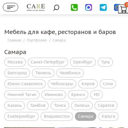
0
Мебель для ресторанов
Мебель для кафе, ресторанов и баров
Главная
/
Портфолио
/
Самара
Самара
Москва
Санкт-Петербург
Оренбург
Тула
Белгород
Тюмень
Челябинск
Южно-Сахалинск
Чебоксары
Киров
Сочи
Нижний Тагил
Иваново
Брянск
МО
Казань
Тамбов
Томск
Липецк
Саратов
Екатеринбург
Владивосток
Самара
Калуга