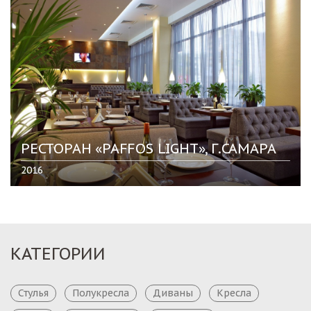
РЕСТОРАН «PAFFOS LIGHT», Г.САМАРА
2016
КАТЕГОРИИ
Стулья
Полукресла
Диваны
Кресла