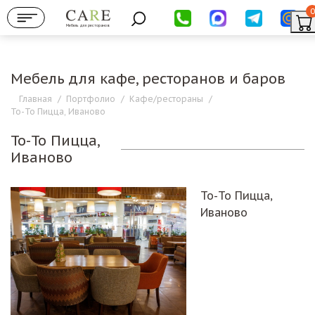
0
Мебель для ресторанов
Мебель для кафе, ресторанов и баров
Главная
/
Портфолио
/
Кафе/рестораны
/
То-То Пицца, Иваново
То-То Пицца,
Иваново
То-То Пицца,
Иваново