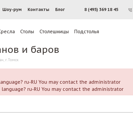
Шоу-рум
Контакты
Блог
8 (495) 369 18 45
Кресла
Столы
Столешницы
Подстолья
анов и баров
», г.Томск
r language? ru-RU You may contact the administrator
or language? ru-RU You may contact the administrator