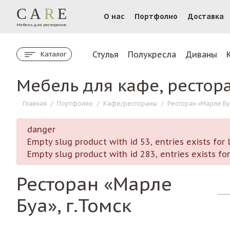
CA
R
E
О нас
Портфолио
Доставка
Мебель для ресторанов
Стулья
Полукресла
Диваны
Каталог
Мебель для кафе, рестор
Главная
/
Портфолио
/
Кафе/рестораны
/
Ресторан «Марле Буа
danger
Empty slug product with id 53, entries exists fo
Empty slug product with id 283, entries exists f
Ресторан «Марле
Буа», г.Томск