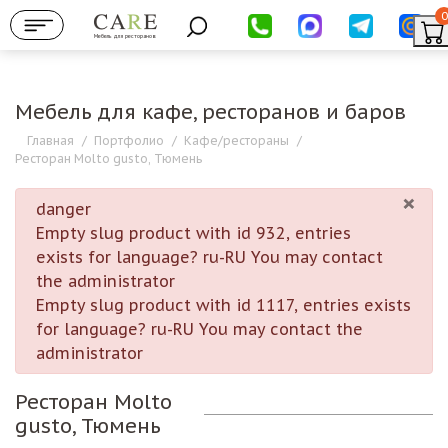
0
Мебель для ресторанов
Мебель для кафе, ресторанов и баров
Главная
/
Портфолио
/
Кафе/рестораны
/
Ресторан Molto gusto, Тюмень
×
danger
Empty slug product with id 932, entries
exists for language? ru-RU You may contact
the administrator
Empty slug product with id 1117, entries exists
for language? ru-RU You may contact the
administrator
Ресторан Molto
gusto, Тюмень