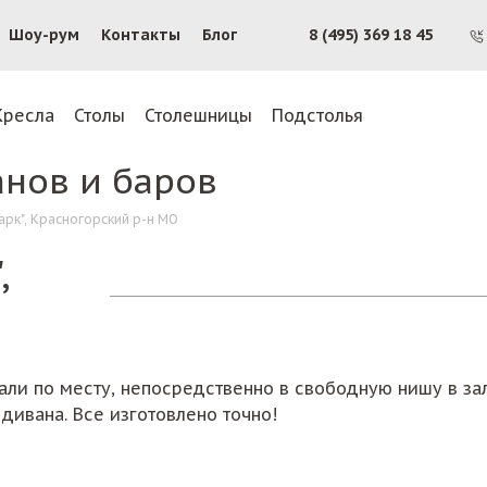
Шоу-рум
Контакты
Блог
8 (495) 369 18 45
Кресла
Столы
Столешницы
Подстолья
анов и баров
арк", Красногорский р-н МО
,
али по месту, непосредственно в свободную нишу в за
дивана. Все изготовлено точно!