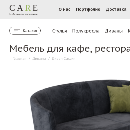
CA
R
E
О нас
Портфолио
Доставка
Мебель для ресторанов
Стулья
Полукресла
Диваны
Каталог
Мебель для кафе, рестор
Главная
/
Диваны
/
Диван Саксин