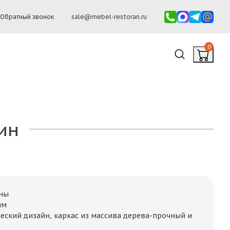
Обратный звонок
sale@mebel-restoran.ru
0
ин
аны
мм
еский дизайн, каркас из массива дерева-прочный и