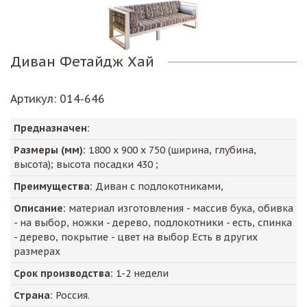
Диван Фетайдж Хай
Артикул
: 014-646
Предназначен:
Размеры (мм):
1800
х
900
х
750
(ширина, глубина,
высота); высота посадки
430
;
Преимущества:
Диван с подлокотниками,
Описание:
материал изготовления - массив бука, обивка
- на выбор, ножки - дерево, подлокотники - есть, спинка
- дерево, покрытие - цвет на выбор Есть в других
размерах
Срок производства:
1-2 недели
Страна:
Россия.