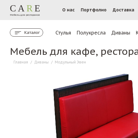
CA
R
E
О нас
Портфолио
Доставка
Мебель для ресторанов
Стулья
Полукресла
Диваны
Каталог
Мебель для кафе, рестор
Главная
/
Диваны
/
Модульный Эвен