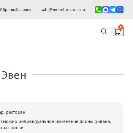
Обратный звонок
sale@mebel-restoran.ru
0
 Эвен
ар, ресторан
Возможно индивидуальное изменение длины дивана,
оты спинки