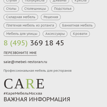
Стулья
Полукресла
Диваны
Кресла
Столы
Столешницы
Подстолья
Складная мебель
Решения
Плетеная мебель из ротанга
Банкетная мебель
Мебель для улицы
Аксессуары
Кровати
8 (495)
369 18 45
ПЕРЕЗВОНИТЕ МНЕ
sale@mebel-restoran.ru
Профессиональная мебель для ресторанов
CA
R
E
#КареМебельМосква
ВАЖНАЯ ИНФОРМАЦИЯ