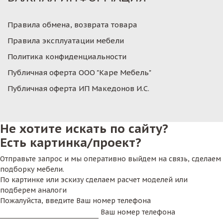
прямоугольные – квадратные столики, так же на 2-4
персоны. Для оформления банкетного зала мы тоже
Правила обмена, возврата товара
выбираем
мебель в итальянском стиле
. Это значит,
Правила эксплуатации мебели
что банкетные столы на 10 и более персон, а так же
Политика конфиденциальности
фуршетные столы должны быть в белоснежной
скатерти в пол. Обязательным атрибутом такого
Публичная оферта ООО "Каре Мебель"
утонченного кафе должна быть вешалка для одежды с
Публичная оферта ИП Македонов И.С.
подставками для зонтов. Такие детали как вешалка
добавляют изюминку и обязательно указывают на
аккуратный итальянский стиль. Дополнительным
Не хотите искать по сайту?
элементом является белоснежная штора из органзы,
Есть картинка/проект?
которая моментально превращает кафе в уютный и
теплый уголок.
Отправьте запрос и мы оперативно выйдем на связь, сделаем
подборку мебели.
По углам кафе или в свободных его частях можно
По картинке или эскизу сделаем расчет моделей или
расположить чудесный комод из белого дерева,
подберем аналоги
Пожалуйста, введите Ваш номер телефона
который будет сочетаться по текстуре со стульями.
Ваш номер телефона
На него можно поставить как шампанское в