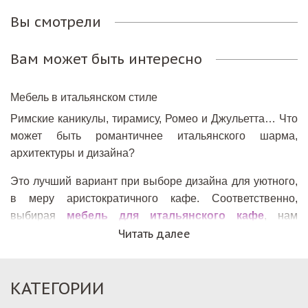
Вы смотрели
Вам может быть интересно
Мебель в итальянском стиле
Римские каникулы, тирамису, Ромео и Джульетта… Что
может быть романтичнее итальянского шарма,
архитектуры и дизайна?
Это лучший вариант при выборе дизайна для уютного,
в меру аристократичного кафе. Соответственно,
выбирая
мебель для итальянского кафе
, нам
представляется она в светлых тонах резного дерева.
Читать далее
Красивые большие люстры из хрусталя, симпатичные
бра в таком же стиле. Стены с полукруглыми нишами,
КАТЕГОРИИ
на которых стоят живые цветы бежево-розового
оттенка. Именно таким должно быть романтичное