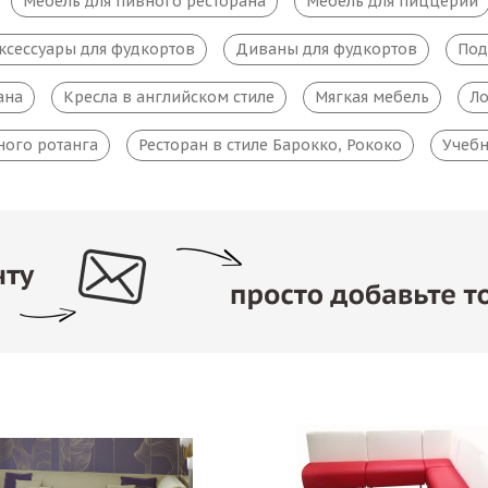
Мебель для пивного ресторана
Мебель для пиццерии
ксессуары для фудкортов
Диваны для фудкортов
Под
ана
Кресла в английском стиле
Мягкая мебель
Ло
ного ротанга
Ресторан в стиле Барокко, Рококо
Учебн