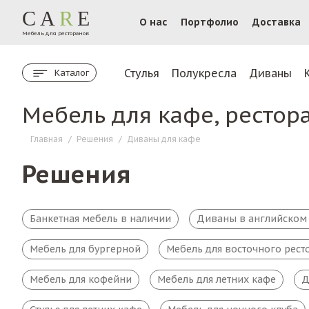
CA
R
E
О нас
Портфолио
Доставка
Мебель для ресторанов
Стулья
Полукресла
Диваны
Каталог
Мебель для кафе, рестор
Главная
/
Решения
/
Диваны для кафе
Решения
Банкетная мебель в наличии
Диваны в английском 
Мебель для бургерной
Мебель для восточного рест
Мебель для кофейни
Мебель для летних кафе
Д