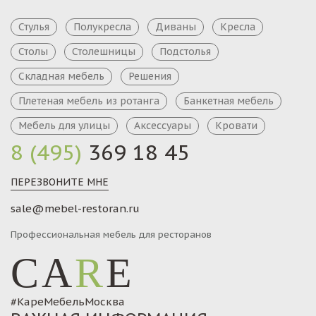
Стулья
Полукресла
Диваны
Кресла
Столы
Столешницы
Подстолья
Складная мебель
Решения
Плетеная мебель из ротанга
Банкетная мебель
Мебель для улицы
Аксессуары
Кровати
8 (495)
369 18 45
ПЕРЕЗВОНИТЕ МНЕ
sale@mebel-restoran.ru
Профессиональная мебель для ресторанов
CA
R
E
#КареМебельМосква