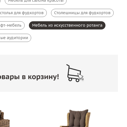
Мебель для салона красоты
столья для фудкортов
Столешницы для фудкортов
фт-мебель
Мебель из искусственного ротанга
ые аудитории