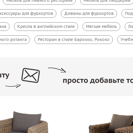
Мебель для пивного ресторана
Мебель для пиццерии
ксессуары для фудкортов
Диваны для фудкортов
Под
ана
Кресла в английском стиле
Мягкая мебель
Ло
ного ротанга
Ресторан в стиле Барокко, Рококо
Учебн