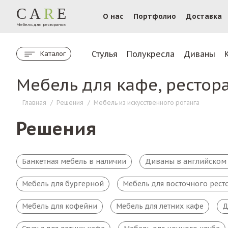
CA
R
E
О нас
Портфолио
Доставка
Мебель для ресторанов
Стулья
Полукресла
Диваны
Каталог
Мебель для кафе, рестор
Главная
/
Решения
/
Мебель из искусственного ротанга
Решения
Банкетная мебель в наличии
Диваны в английском 
Мебель для бургерной
Мебель для восточного рест
Мебель для кофейни
Мебель для летних кафе
Д