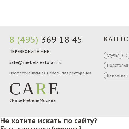
8 (495)
369 18 45
КАТЕГ
ПЕРЕЗВОНИТЕ МНЕ
Стулья
sale@mebel-restoran.ru
Подстолья
Профессиональная мебель для ресторанов
Банкетная
CA
R
E
#КареМебельМосква
Не хотите искать по сайту?
Есть картинка/проект?