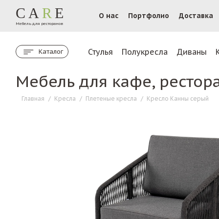
CA
R
E
О нас
Портфолио
Доставка
Мебель для ресторанов
Стулья
Полукресла
Диваны
Каталог
Мебель для кафе, рестор
Главная
/
Кресла
/
Плетеные кресла
/
Кресло Канны серый