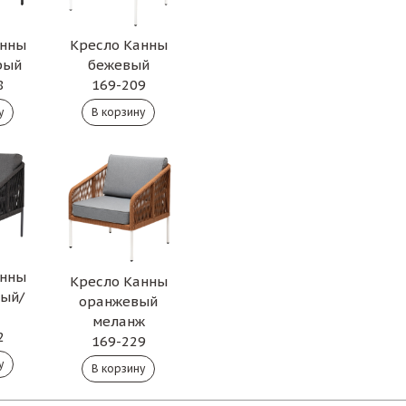
анны
Кресло Канны
рый
бежевый
8
169-209
анны
Кресло Канны
рый/
оранжевый
меланж
2
169-229