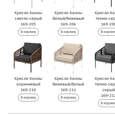
Кресло Канны
Кресло Канны
Кресло К
светло-серый
белый/бежевый
темно-се
169-205
169-206
169-20
Кресло Канны
Кресло Канны
Кресло К
коричневый
бежевый/белый
темно-се
169-210
169-211
серый
169-21