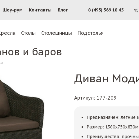
Шоу-рум
Контакты
Блог
8 (495) 369 18 45
Кресла
Столы
Столешницы
Подстолья
анов и баров
со
Диван Мод
Артикул
: 177-209
Предназначен: летние к
Размер: 1360х750х830
Преимущества: прочный