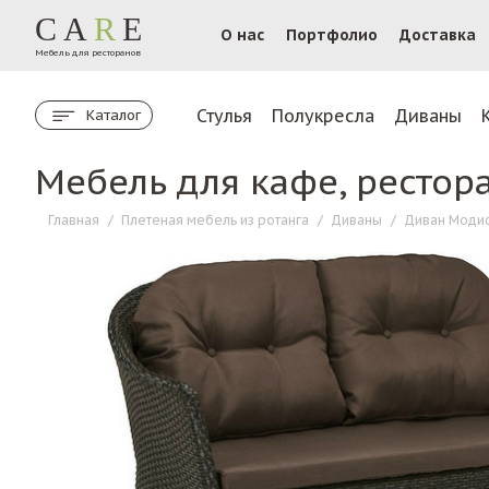
CA
R
E
О нас
Портфолио
Доставка
Мебель для ресторанов
Стулья
Полукресла
Диваны
Каталог
Мебель для кафе, рестор
Главная
/
Плетеная мебель из ротанга
/
Диваны
/
Диван Моди