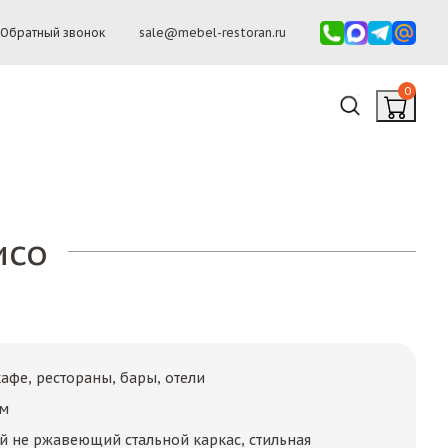
Обратный звонок
sale@mebel-restoran.ru
0
исо
афе, рестораны, бары, отели
мм
 не ржавеющий стальной каркас, стильная