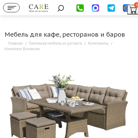
0
Мебель для ресторанов
Мебель для кафе, ресторанов и баров
Главная
/
Плетеная мебель из ротанга
/
Комплекты
/
Комплект Вомиоли