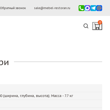
Обратный звонок
sale@mebel-restoran.ru
0
ри
80
(ширина, глубина, высота); Масса -
7.7
кг