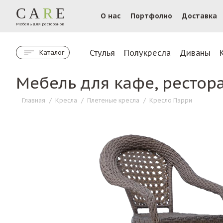
CA
R
E
О нас
Портфолио
Доставка
Мебель для ресторанов
Стулья
Полукресла
Диваны
Каталог
Мебель для кафе, рестор
Главная
/
Кресла
/
Плетеные кресла
/
Кресло Пэрри