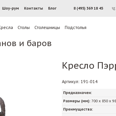
Шоу-рум
Контакты
Блог
8 (495) 369 18 45
Кресла
Столы
Столешницы
Подстолья
анов и баров
Кресло Пэр
Артикул
: 191-014
Предназначен:
Размеры (мм):
700
х
850
х
9
Преимущества: