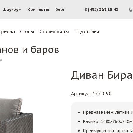
Шоу-рум
Контакты
Блог
8 (495) 369 18 45
Кресла
Столы
Столешницы
Подстолья
анов и баров
а
Диван Бир
Артикул
: 177-050
Предназначен: летние к
Размер: 1480х760х740
Преимущества: прочный