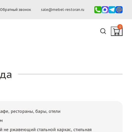
Обратный звонок
sale@mebel-restoran.ru
0
ада
афе, рестораны, бары, отели
мм
 не ржавеющий стальной каркас, стильная