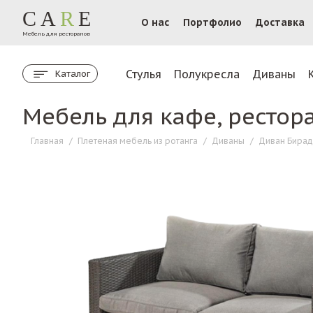
CA
R
E
О нас
Портфолио
Доставка
Мебель для ресторанов
Стулья
Полукресла
Диваны
Каталог
Мебель для кафе, рестор
Главная
/
Плетеная мебель из ротанга
/
Диваны
/
Диван Бирад