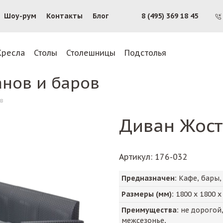
Шоу-рум
Контакты
Блог
8 (495) 369 18 45
Кресла
Столы
Столешницы
Подстолья
анов и баров
в
Диван Жост
Артикул
: 176-032
Предназначен:
Кафе, бары,
Размеры (мм):
1800
х
1800
Преимущества:
не дорогой,
межсезонье,