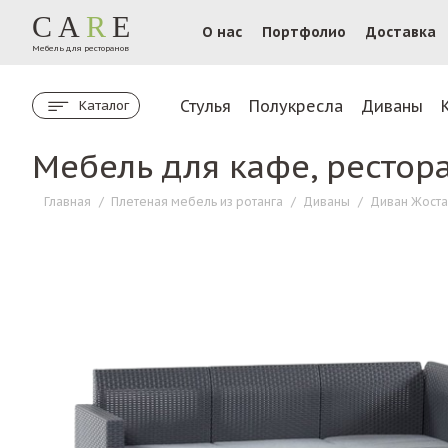
CA
R
E
О нас
Портфолио
Доставка
Мебель для ресторанов
Стулья
Полукресла
Диваны
Каталог
Мебель для кафе, рестор
Главная
/
Плетеная мебель из ротанга
/
Диваны
/
Диван Жоста