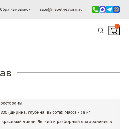
Обратный звонок
sale@mebel-restoran.ru
0
ав
 рестораны
х
800
(ширина, глубина, высота); Масса -
38
кг
 красивый диван. Легкий и разборный для хранения в