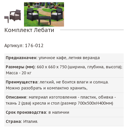
Комплект Лебати
Артикул
: 176-012
Предназначен:
уличное кафе, летняя веранда
Размеры (мм):
660
х
660
х
750
(ширина, глубина, высота);
Масса -
20
кг
Преимущества:
легкий, не боится влаги и солнца.
Можно разобрать и компактно хранить,
Описание:
материал изготовления - пластик, обивка -
ткань 2 (два) кресла и стол (размер 700х500хН400мм)
Срок производства:
в наличии
Страна:
Италия.