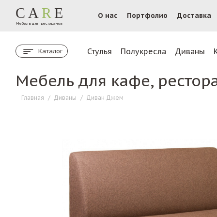
CA
R
E
О нас
Портфолио
Доставка
Мебель для ресторанов
Стулья
Полукресла
Диваны
Каталог
Мебель для кафе, рестор
Главная
/
Диваны
/
Диван Джем