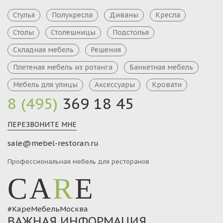
Стулья
Полукресла
Диваны
Кресла
Столы
Столешницы
Подстолья
Складная мебель
Решения
Плетеная мебель из ротанга
Банкетная мебель
Мебель для улицы
Аксессуары
Кровати
8 (495)
369 18 45
ПЕРЕЗВОНИТЕ МНЕ
sale@mebel-restoran.ru
Профессиональная мебель для ресторанов
CA
R
E
#КареМебельМосква
ВАЖНАЯ ИНФОРМАЦИЯ