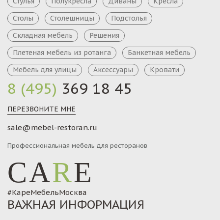
Стулья
Полукресла
Диваны
Кресла
Столы
Столешницы
Подстолья
Складная мебель
Решения
Плетеная мебель из ротанга
Банкетная мебель
Мебель для улицы
Аксессуары
Кровати
8 (495)
369 18 45
ПЕРЕЗВОНИТЕ МНЕ
sale@mebel-restoran.ru
Профессиональная мебель для ресторанов
CA
R
E
#КареМебельМосква
ВАЖНАЯ ИНФОРМАЦИЯ