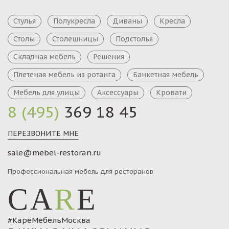
Стулья
Полукресла
Диваны
Кресла
Столы
Столешницы
Подстолья
Складная мебель
Решения
Плетеная мебель из ротанга
Банкетная мебель
Мебель для улицы
Аксессуары
Кровати
8 (495)
369 18 45
ПЕРЕЗВОНИТЕ МНЕ
sale@mebel-restoran.ru
Профессиональная мебель для ресторанов
CA
R
E
#КареМебельМосква