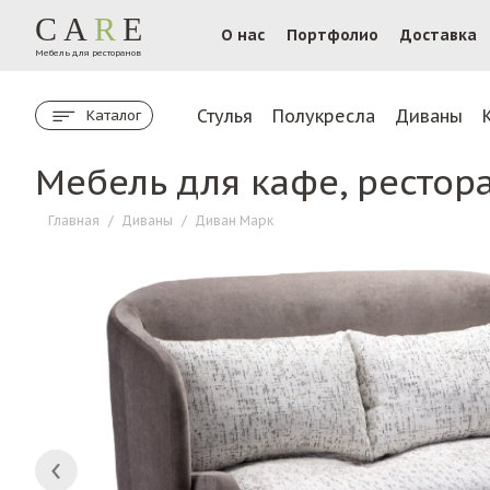
CA
R
E
О нас
Портфолио
Доставка
Мебель для ресторанов
Стулья
Полукресла
Диваны
Каталог
Мебель для кафе, рестор
Главная
/
Диваны
/
Диван Марк