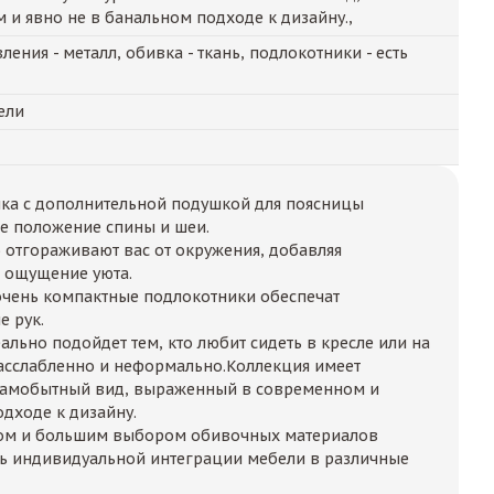
и явно не в банальном подходе к дизайну.,
ения - металл, обивка - ткань, подлокотники - есть
ели
нка с дополнительной подушкой для поясницы
е положение спины и шеи.
отгораживают вас от окружения, добавляя
 ощущение уюта.
очень компактные подлокотники обеспечат
 рук.
ально подойдет тем, кто любит сидеть в кресле или на
асслабленно и неформально.Коллекция имеет
 самобытный вид, выраженный в современном и
одходе к дизайну.
том и большим выбором обивочных материалов
ть индивидуальной интеграции мебели в различные