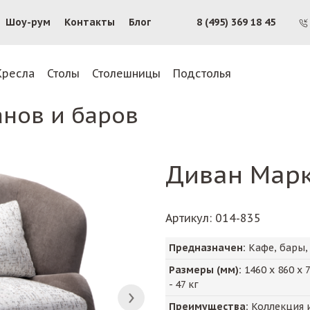
Шоу-рум
Контакты
Блог
8 (495) 369 18 45
Кресла
Столы
Столешницы
Подстолья
анов и баров
Диван Мар
Артикул
: 014-835
Предназначен:
Кафе, бары,
Размеры (мм):
1460
х
860
х
-
47
кг
Преимущества:
Коллекция и