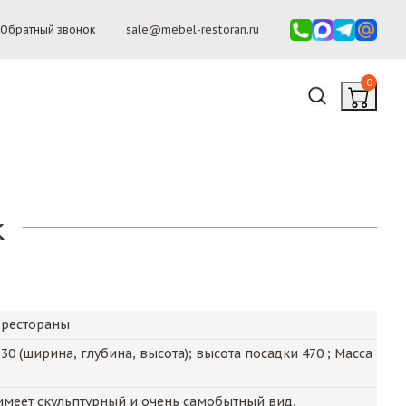
Обратный звонок
sale@mebel-restoran.ru
0
к
 рестораны
730
(ширина, глубина, высота); высота посадки
470
; Масса
меет скульптурный и очень самобытный вид,