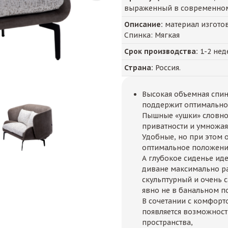
выраженный в современном 
Описание:
материал изготовл
Спинка: Мягкая
Срок производства:
1-2 нед
Страна:
Россия.
Высокая объемная спи
поддержит оптимально
Пышные «ушки» словно 
приватности и умножая
Удобные, но при этом 
оптимальное положение
А глубокое сиденье иде
диване максимально р
скульптурный и очень
явно не в банальном п
В сочетании с комфор
появляется возможнос
пространства,