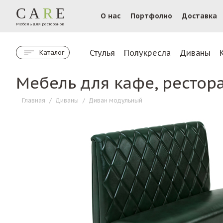
CA
R
E
О нас
Портфолио
Доставка
Мебель для ресторанов
Стулья
Полукресла
Диваны
Каталог
Мебель для кафе, рестор
Главная
/
Диваны
/
Диван модульный