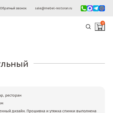
Обратный звонок
sale@mebel-restoran.ru
0
ульный
ар, ресторан
мм
енный дизайн. Прошивка и утяжка спинки выполнена