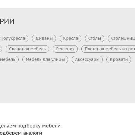
ОРИИ
Полукресла
Диваны
Кресла
Столы
Столешни
Складная мебель
Решения
Плетеная мебель из ро
 мебель
Мебель для улицы
Аксессуары
Кровати
сделаем подборку мебели.
подберем аналоги