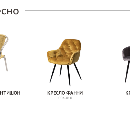
есно
АНТИШОН
КРЕСЛО ФАННИ
К
004-010
Заказ
Заказ