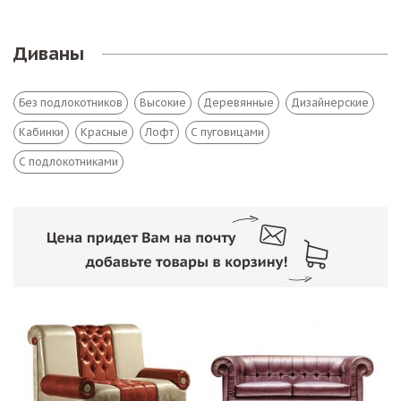
Диваны
Без подлокотников
Высокие
Деревянные
Дизайнерские
Кабинки
Красные
Лофт
С пуговицами
С подлокотниками