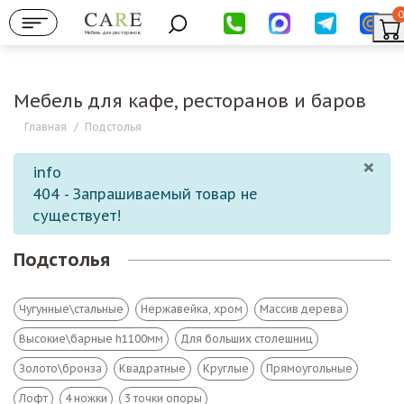
0
Мебель для ресторанов
Мебель для кафе, ресторанов и баров
Главная
/
Подстолья
×
info
404 - Запрашиваемый товар не
существует!
Подстолья
Чугунные\стальные
Нержавейка, хром
Массив дерева
Высокие\барные h1100мм
Для больших столешниц
Золото\бронза
Квадратные
Круглые
Прямоугольные
Лофт
4 ножки
3 точки опоры