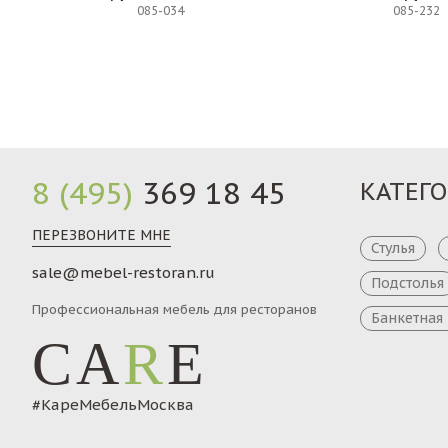
085-034
085-232
Заказ
8 (495)
369 18 45
КАТЕГ
ПЕРЕЗВОНИТЕ МНЕ
Стулья
sale@mebel-restoran.ru
Подстолья
Профессиональная мебель для ресторанов
Банкетная
CA
R
E
#КареМебельМосква