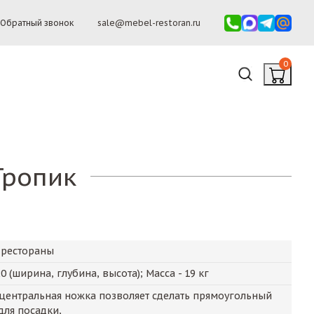
Обратный звонок
sale@mebel-restoran.ru
0
Тропик
 рестораны
20
(ширина, глубина, высота); Масса -
19
кг
центральная ножка позволяет сделать прямоугольный
для посадки,