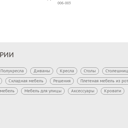
006-003
Заказ
Заказ
ОРИИ
Полукресла
Диваны
Кресла
Столы
Столешни
Складная мебель
Решения
Плетеная мебель из ро
 мебель
Мебель для улицы
Аксессуары
Кровати