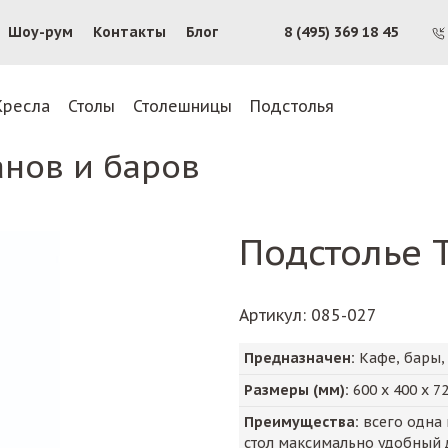
Шоу-рум
Контакты
Блог
8 (495) 369 18 45
Кресла
Столы
Столешницы
Подстолья
анов и баров
Подстолье 
Артикул
: 085-027
Предназначен:
Кафе, бары,
Размеры (мм):
600
х
400
х
7
Преимущества:
всего одна 
стол максимально удобный 