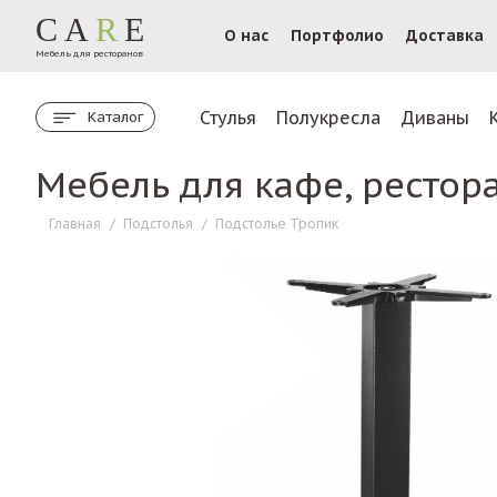
CA
R
E
О нас
Портфолио
Доставка
Мебель для ресторанов
Стулья
Полукресла
Диваны
Каталог
Мебель для кафе, рестор
Главная
/
Подстолья
/
Подстолье Тропик