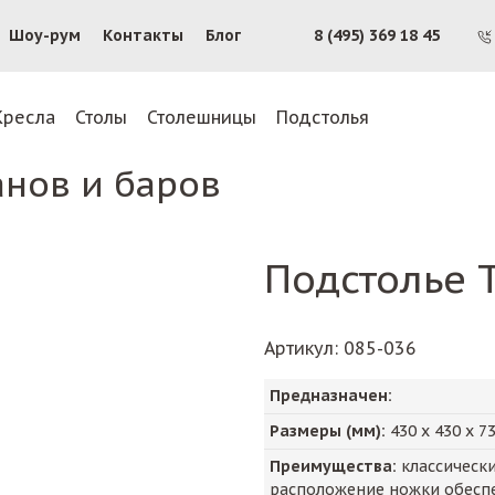
Шоу-рум
Контакты
Блог
8 (495) 369 18 45
Кресла
Столы
Столешницы
Подстолья
анов и баров
Подстолье 
Артикул
: 085-036
Предназначен:
Размеры (мм):
430
х
430
х
7
Преимущества:
классически
расположение ножки обеспеч