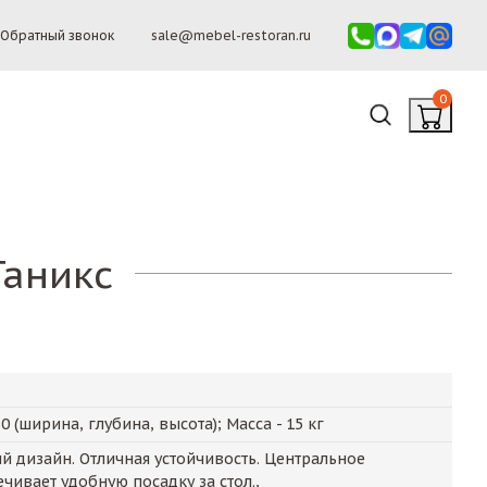
Обратный звонок
sale@mebel-restoran.ru
0
Таникс
30
(ширина, глубина, высота); Масса -
15
кг
й дизайн. Отличная устойчивость. Центральное
ивает удобную посадку за стол.,