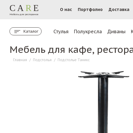
CA
R
E
О нас
Портфолио
Доставка
Мебель для ресторанов
Стулья
Полукресла
Диваны
Каталог
Мебель для кафе, рестор
Главная
/
Подстолья
/
Подстолье Таникс