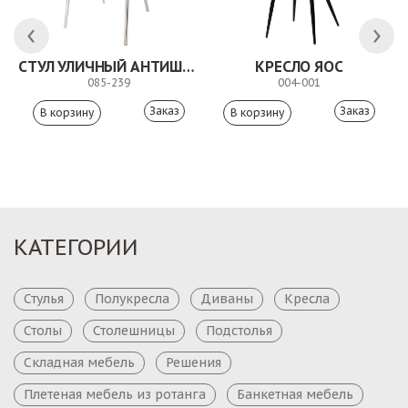
ЛК
СТУЛ УЛИЧНЫЙ АНТИШОН
КРЕСЛО ЯОС
085-239
004-001
Заказ
Заказ
КАТЕГОРИИ
Стулья
Полукресла
Диваны
Кресла
Столы
Столешницы
Подстолья
Складная мебель
Решения
Плетеная мебель из ротанга
Банкетная мебель