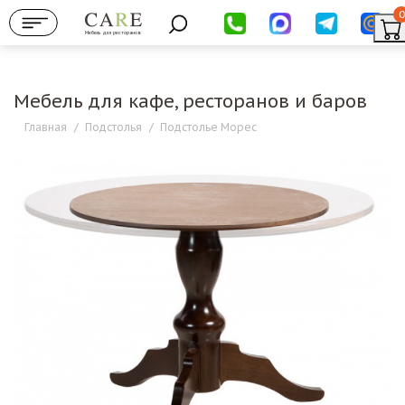
0
Мебель для ресторанов
Мебель для кафе, ресторанов и баров
Главная
/
Подстолья
/
Подстолье Морес